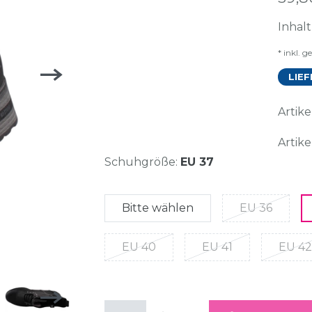
Inhal
* inkl. g
LIEF
Arti
Artike
Schuhgröße:
EU 37
Bitte wählen
EU 36
EU 40
EU 41
EU 42