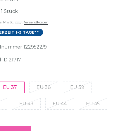
t
1
Stück
es. MwSt. zzgl.
Versandkosten
ERZEIT 1-3 TAGE* *
kelnummer
1229522/9
l ID
21717
EU 37
EU 38
EU 39
EU 43
EU 44
EU 45