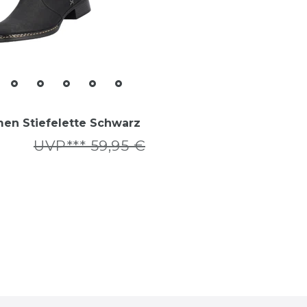
en Stiefelette Schwarz
UVP*** 59,95 €