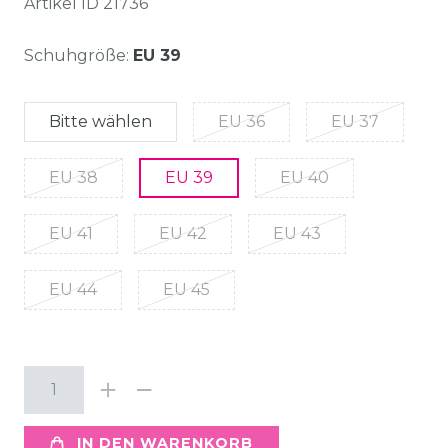
Artikel ID
21736
Schuhgröße:
EU 39
Bitte wählen
EU 36
EU 37
EU 38
EU 39
EU 40
EU 41
EU 42
EU 43
EU 44
EU 45
IN DEN WARENKORB