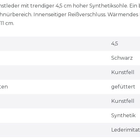
stleder mit trendiger 4,5 cm hoher Synthetiksohle. Ein 
nürbereich. Innenseitiger Reißverschluss. Wärmendes 
11 cm.
4,5
Schwarz
Kunstfell
ten
gefüttert
Kunstfell
Synthetik
Lederimitat