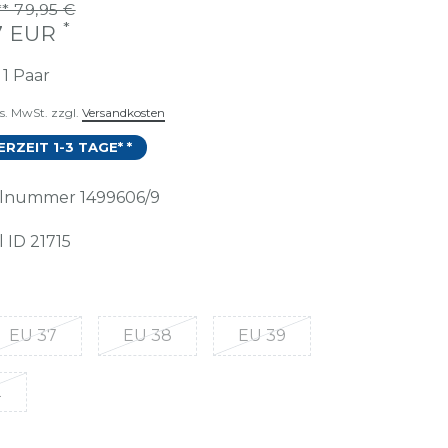
* 79,95 €
*
97 EUR
t
1
Paar
es. MwSt. zzgl.
Versandkosten
ERZEIT 1-3 TAGE* *
kelnummer
1499606/9
l ID
21715
EU 37
EU 38
EU 39
2