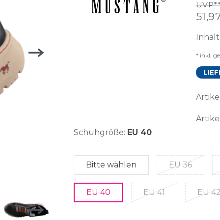
UVP**
51,
Inhal
* inkl. g
LIEF
Arti
Artike
Schuhgröße:
EU 40
Bitte wählen
EU 36
EU 40
EU 41
EU 4