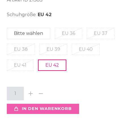
Schuhgröße:
EU 42
Bitte wählen
EU 36
EU 37
EU 38
EU 39
EU 40
EU 41
EU 42
IN DEN WARENKORB