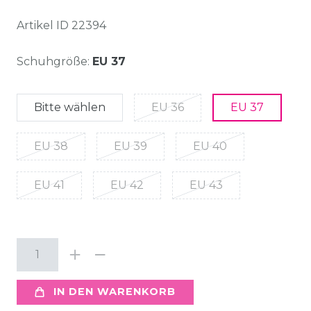
Artikel ID
22394
Schuhgröße:
EU 37
Bitte wählen
EU 36
EU 37
EU 38
EU 39
EU 40
EU 41
EU 42
EU 43
IN DEN WARENKORB