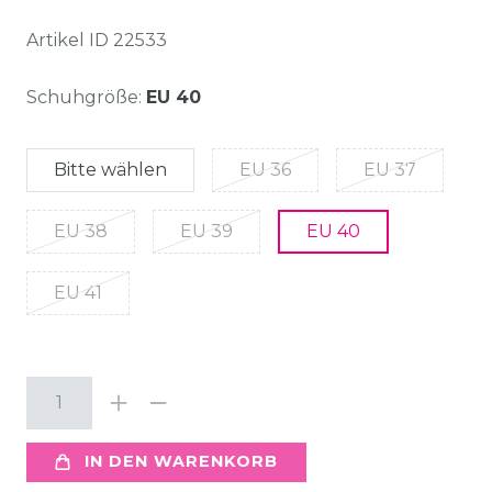
Artikel ID
22533
Schuhgröße:
EU 40
Bitte wählen
EU 36
EU 37
EU 38
EU 39
EU 40
EU 41
IN DEN WARENKORB