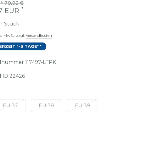
* 79,95 €
*
97 EUR
t
1
Stück
es. MwSt. zzgl.
Versandkosten
ERZEIT 1-3 TAGE* *
kelnummer
117497-LTPK
l ID
22426
EU 37
EU 38
EU 39