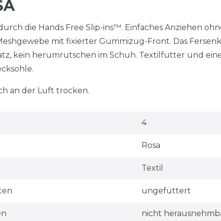
SA
durch die Hands Free Slip-ins™. Einfaches Anziehen oh
eshgewebe mit fixierter Gummizug-Front. Das Fersenkis
atz, kein herumrutschen im Schuh. Textilfutter und eine
cksohle.
h an der Luft trocken.
4
Rosa
Textil
ten
ungefüttert
en
nicht herausnehmb