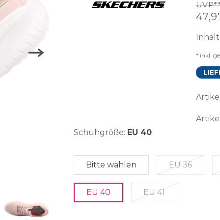
UVP**
47,
Inhal
* inkl. g
LIEF
Arti
Artike
Schuhgröße:
EU 40
Bitte wählen
EU 36
EU 40
EU 41