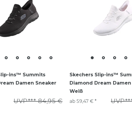
Slip-ins™ Summits
Skechers Slip-ins™ Sum
Dream Damen Sneaker
Diamond Dream Damen 
Weiß
UVP*** 84,95 €
UVP***
ab 59,47 € *