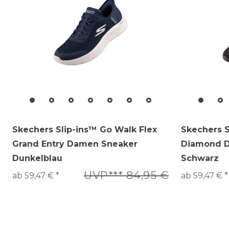
Skechers Slip-ins™ Go Walk Flex
Skechers 
Grand Entry Damen Sneaker
Diamond 
Dunkelblau
Schwarz
UVP*** 84,95 €
ab 59,47 € *
ab 59,47 € *