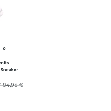
mits
Sneaker
 84,95 €