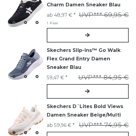
Charm Damen Sneaker Blau
UVP*** 69,95 €
ab 48,97 € *
1
Paar
Skechers Slip-ins™ Go Walk
Flex Grand Entry Damen
Sneaker Blau
UVP*** 84,95 €
59,47 € *
Skechers D´Lites Bold Views
Damen Sneaker Beige/Multi
UVP*** 74,95 €
ab 59,96 € *