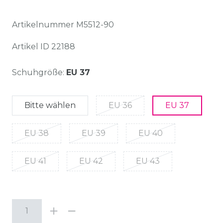
Artikelnummer
M5512-90
Artikel ID
22188
Schuhgröße:
EU 37
Bitte wählen
EU 36
EU 37
EU 38
EU 39
EU 40
EU 41
EU 42
EU 43