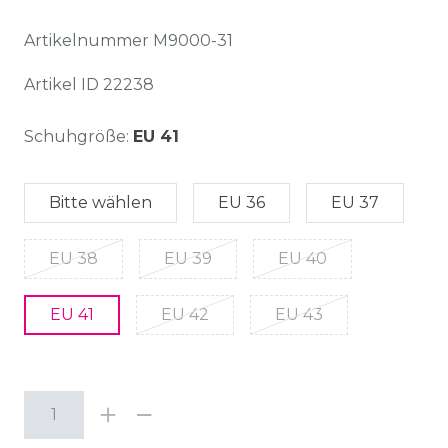
Artikelnummer
M9000-31
Artikel ID
22238
Schuhgröße:
EU 41
Bitte wählen
EU 36
EU 37
EU 38
EU 39
EU 40
EU 41
EU 42
EU 43