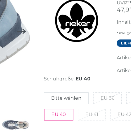
UVP**
47,
Inhal
* inkl. g
LIEF
Arti
Artike
Schuhgröße:
EU 40
Bitte wählen
EU 36
EU 40
EU 41
EU 4