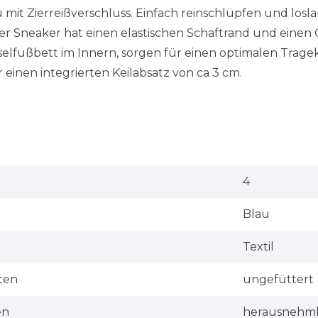
mit Zierreißverschluss. Einfach reinschlüpfen und lo
er Sneaker hat einen elastischen Schaftrand und eine
selfußbett im Innern, sorgen für einen optimalen Tragek
er einen integrierten Keilabsatz von ca 3 cm.
4
Blau
Textil
ten
ungefüttert
en
herausnehm