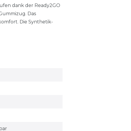
slaufen dank der Ready2GO
n Gummizug. Das
omfort. Die Synthetik-
bar