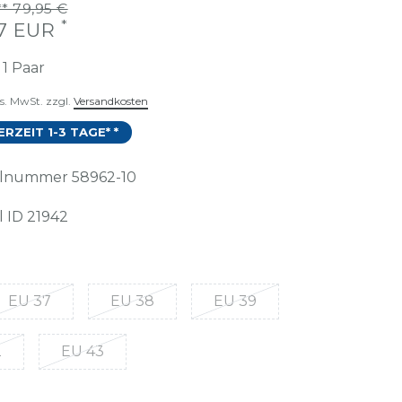
* 79,95 €
*
97 EUR
t
1
Paar
es. MwSt. zzgl.
Versandkosten
ERZEIT 1-3 TAGE* *
kelnummer
58962-10
l ID
21942
EU 37
EU 38
EU 39
2
EU 43