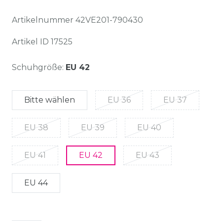
Artikelnummer
42VE201-790430
Artikel ID
17525
Schuhgröße:
EU 42
Bitte wählen
EU 36
EU 37
EU 38
EU 39
EU 40
EU 41
EU 42
EU 43
EU 44