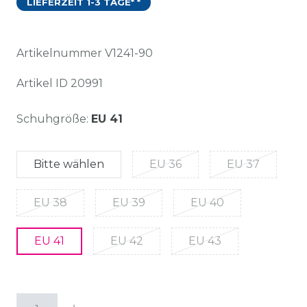
LIEFERZEIT 1-3 TAGE* *
Artikelnummer
V1241-90
Artikel ID
20991
Schuhgröße:
EU 41
Bitte wählen
EU 36
EU 37
EU 38
EU 39
EU 40
EU 41
EU 42
EU 43