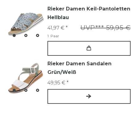
Rieker Damen Keil-Pantoletten
Hellblau
UVP*** 59,95 €
41,97 € *
1
Paar
Rieker Damen Sandalen
Grün/Weiß
49,95 € *