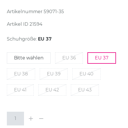
Artikelnummer
59071-35
Artikel ID
21594
Schuhgröße:
EU 37
Bitte wählen
EU 36
EU 37
EU 38
EU 39
EU 40
EU 41
EU 42
EU 43