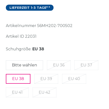
LIEFERZEIT 1-3 TAGE* *
Artikelnummer
56MH202-700502
Artikel ID
22031
Schuhgröße:
EU 38
Bitte wählen
EU 36
EU 37
EU 38
EU 39
EU 40
EU 41
EU 42