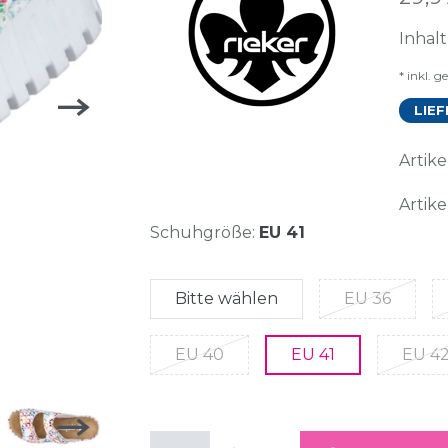
Inhal
* inkl. g
LIEF
Arti
Artike
Schuhgröße:
EU 41
Bitte wählen
EU 36
EU 40
EU 41
EU 4