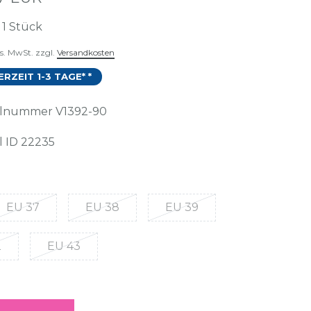
t
1
Stück
es. MwSt. zzgl.
Versandkosten
ERZEIT 1-3 TAGE* *
kelnummer
V1392-90
l ID
22235
EU 37
EU 38
EU 39
2
EU 43