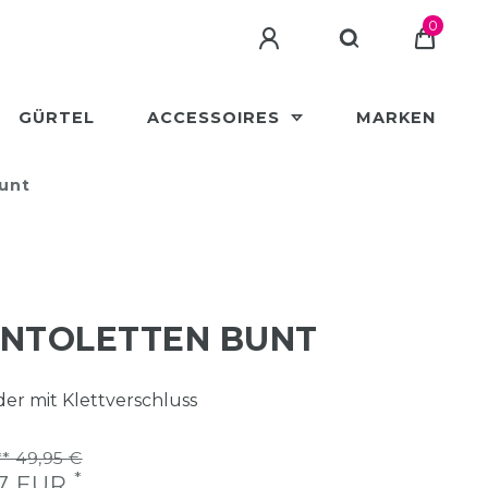
0
GÜRTEL
ACCESSOIRES
MARKEN
unt
ANTOLETTEN BUNT
er mit Klettverschluss
* 49,95 €
*
97 EUR