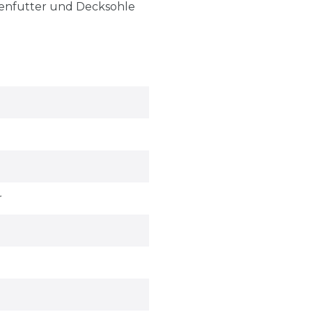
nenfutter und Decksohle
r