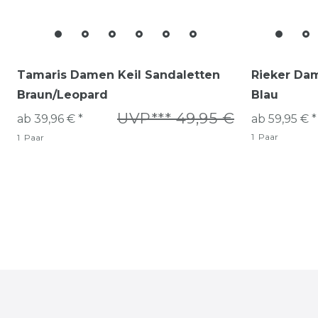
Tamaris Damen Keil Sandaletten
Rieker Da
Braun/Leopard
Blau
UVP*** 49,95 €
ab 39,96 € *
ab 59,95 € *
1
Paar
1
Paar