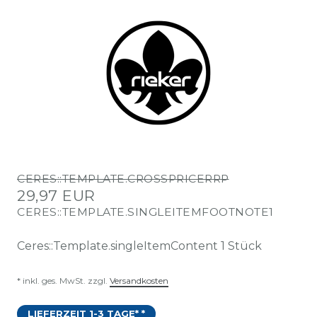
CERES::TEMPLATE.CROSSPRICERRP
29,97 EUR
CERES::TEMPLATE.SINGLEITEMFOOTNOTE1
Ceres::Template.singleItemContent
1
Stück
* inkl. ges. MwSt. zzgl.
Versandkosten
LIEFERZEIT 1-3 TAGE* *