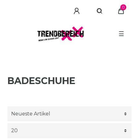
0
☰
BADESCHUHE